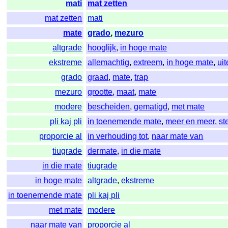
mati
mat zetten
mat zetten
mati
mate
grado
,
mezuro
altgrade
hooglijk
,
in hoge mate
ekstreme
allemachtig
,
extreem
,
in hoge mate
,
ui
grado
graad
,
mate
,
trap
mezuro
grootte
,
maat
,
mate
modere
bescheiden
,
gematigd
,
met mate
pli kaj pli
in toenemende mate
,
meer en meer
,
st
proporcie al
in verhouding tot
,
naar mate van
tiugrade
dermate
,
in die mate
in die mate
tiugrade
in hoge mate
altgrade
,
ekstreme
in toenemende mate
pli kaj pli
met mate
modere
naar mate van
proporcie al