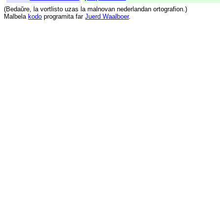
(
Bedaŭre
,
la
vortlisto
uzas
la
malnovan
nederlandan
ortografion
.)
Malbela
kodo
programita
far
Juerd Waalboer
.