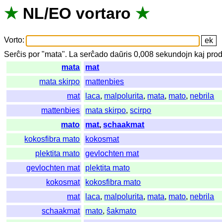
★
NL
/
EO
vortaro
★
Vorto
:
Serĉis
por
"
mata".
La
serĉado
daŭris
0,008
sekundojn
kaj
prod
mata
mat
mata skirpo
mattenbies
mat
laca
,
malpolurita
,
mata
,
mato
,
nebrila
mattenbies
mata skirpo
,
scirpo
mato
mat
,
schaakmat
kokosfibra mato
kokosmat
plektita mato
gevlochten mat
gevlochten mat
plektita mato
kokosmat
kokosfibra mato
mat
laca
,
malpolurita
,
mata
,
mato
,
nebrila
schaakmat
mato
,
ŝakmato