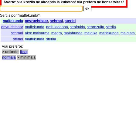
Averto: via krozilo ne akceptis la kuketon! Via prefero ne konservitas!
Serĉis
por
"
malfekunda".
malfekunda
onvruchtbaar
,
schraal
,
steriel
onvruchtbaar
malfekunda
,
nefruktodona
,
senfrukta
,
senrezulta
,
sterila
schraal
akre malvarma
,
magra
,
malabunda
,
maldika
,
malfekunda
,
malglata
steriel
malfekunda
,
sterila
Viaj
preferoj
:
> unikodo
iksoj
normala
> minimala