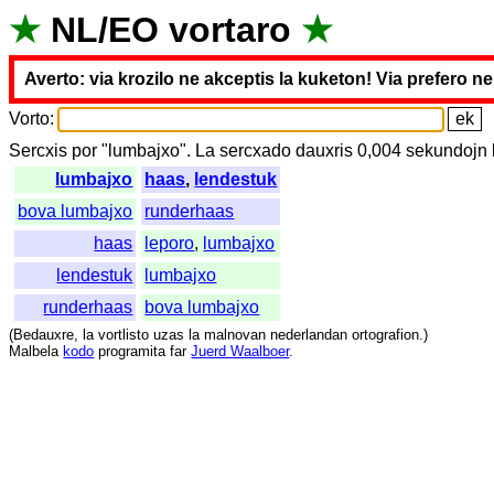
★
NL
/
EO
vortaro
★
Averto: via krozilo ne akceptis la kuketon! Via prefero n
Vorto
:
Sercxis
por
"
lumbajxo".
La
sercxado
dauxris
0,004
sekundojn
lumbajxo
haas
,
lendestuk
bova lumbajxo
runderhaas
haas
leporo
,
lumbajxo
lendestuk
lumbajxo
runderhaas
bova lumbajxo
(
Bedauxre
,
la
vortlisto
uzas
la
malnovan
nederlandan
ortografion
.)
Malbela
kodo
programita
far
Juerd Waalboer
.