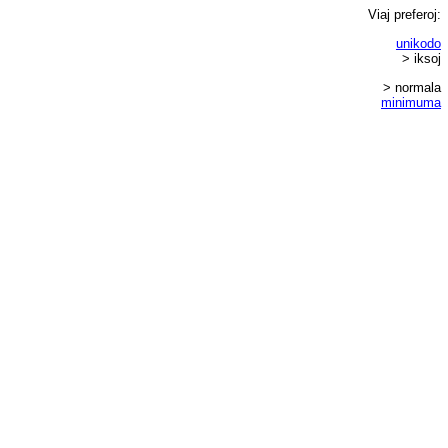
Viaj
preferoj
:
unikodo
> iksoj
> normala
minimuma