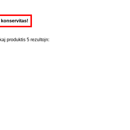
e konservitas!
kaj
produktis
5
rezultojn
: