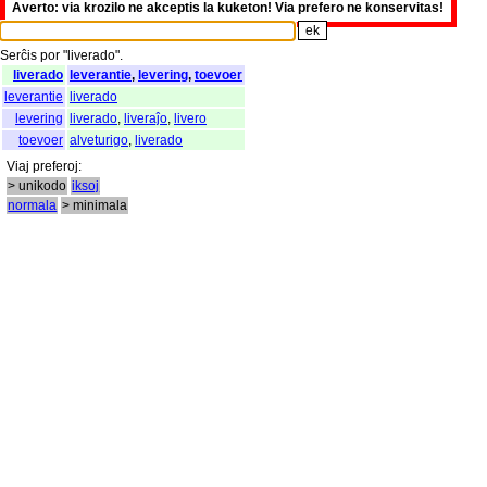
Averto: via krozilo ne akceptis la kuketon! Via prefero ne konservitas!
Serĉis
por
"
liverado".
liverado
leverantie
,
levering
,
toevoer
leverantie
liverado
levering
liverado
,
liveraĵo
,
livero
toevoer
alveturigo
,
liverado
Viaj
preferoj
:
> unikodo
iksoj
normala
> minimala