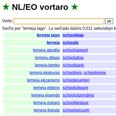
★
NL
/
EO
vortaro
★
Vorto
:
Serĉis
por
"
lerneja tago".
La
serĉado
daŭris
0,011
sekundojn
k
lerneja tago
schooldag
lerneja
schools
lerneja atestilo
schoolrapport
lerneja atlaso
schoolatlas
lerneja benko
schoolbank
lerneja ekskurso
schoolreis
,
schoolreisje
lerneja ekzameno
schoolexamen
lerneja eldono
schooluitgave
lerneja elsendo
schooluitzending
lerneja estraro
schoolbestuur
lerneja foresto
schoolverzuim