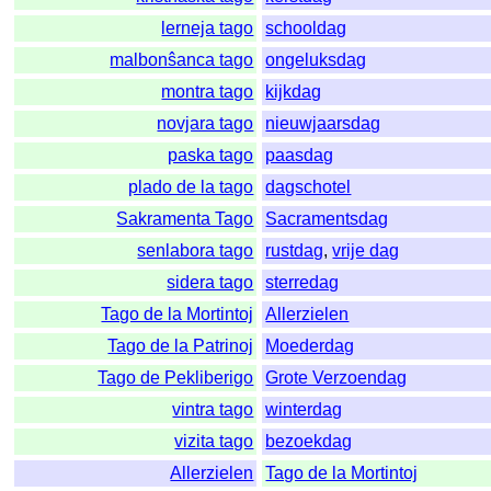
lerneja tago
schooldag
malbonŝanca tago
ongeluksdag
montra tago
kijkdag
novjara tago
nieuwjaarsdag
paska tago
paasdag
plado de la tago
dagschotel
Sakramenta Tago
Sacramentsdag
senlabora tago
rustdag
,
vrije dag
sidera tago
sterredag
Tago de la Mortintoj
Allerzielen
Tago de la Patrinoj
Moederdag
Tago de Pekliberigo
Grote Verzoendag
vintra tago
winterdag
vizita tago
bezoekdag
Allerzielen
Tago de la Mortintoj