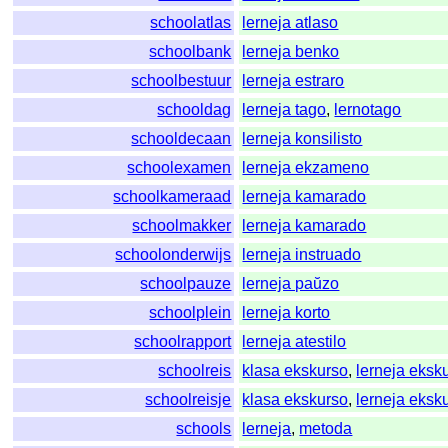
schoolatlas
lerneja atlaso
schoolbank
lerneja benko
schoolbestuur
lerneja estraro
schooldag
lerneja tago
,
lernotago
schooldecaan
lerneja konsilisto
schoolexamen
lerneja ekzameno
schoolkameraad
lerneja kamarado
schoolmakker
lerneja kamarado
schoolonderwijs
lerneja instruado
schoolpauze
lerneja paŭzo
schoolplein
lerneja korto
schoolrapport
lerneja atestilo
schoolreis
klasa ekskurso
,
lerneja eksk
schoolreisje
klasa ekskurso
,
lerneja eksk
schools
lerneja
,
metoda