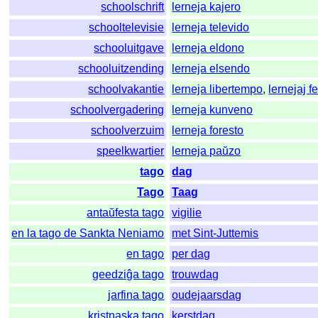
schoolschrift
lerneja kajero
schooltelevisie
lerneja televido
schooluitgave
lerneja eldono
schooluitzending
lerneja elsendo
schoolvakantie
lerneja libertempo
,
lernejaj fe
schoolvergadering
lerneja kunveno
schoolverzuim
lerneja foresto
speelkwartier
lerneja paŭzo
tago
dag
Tago
Taag
antaŭfesta tago
vigilie
en la tago de Sankta Neniamo
met Sint-Juttemis
en tago
per dag
geedziĝa tago
trouwdag
jarfina tago
oudejaarsdag
kristnaska tago
kerstdag