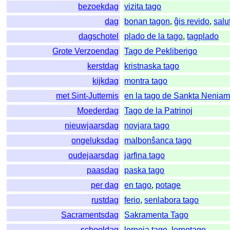
bezoekdag
vizita tago
dag
bonan tagon
,
ĝis revido
,
salu
dagschotel
plado de la tago
,
tagplado
Grote Verzoendag
Tago de Pekliberigo
kerstdag
kristnaska tago
kijkdag
montra tago
met Sint-Juttemis
en la tago de Sankta Nenia
Moederdag
Tago de la Patrinoj
nieuwjaarsdag
novjara tago
ongeluksdag
malbonŝanca tago
oudejaarsdag
jarfina tago
paasdag
paska tago
per dag
en tago
,
potage
rustdag
ferio
,
senlabora tago
Sacramentsdag
Sakramenta Tago
schooldag
lerneja tago
,
lernotago