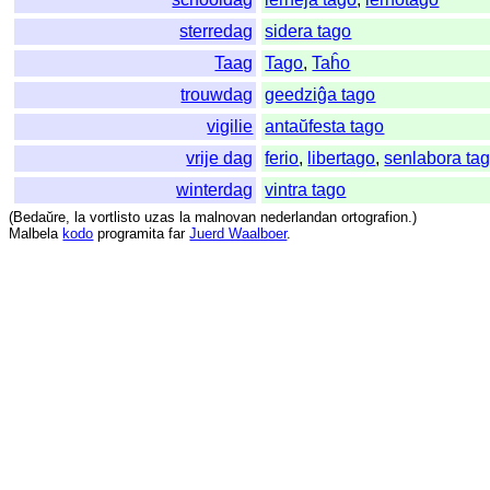
sterredag
sidera tago
Taag
Tago
,
Taĥo
trouwdag
geedziĝa tago
vigilie
antaŭfesta tago
vrije dag
ferio
,
libertago
,
senlabora ta
winterdag
vintra tago
(
Bedaŭre
,
la
vortlisto
uzas
la
malnovan
nederlandan
ortografion
.)
Malbela
kodo
programita
far
Juerd Waalboer
.