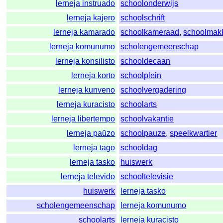
lerneja instruado
schoolonderwijs
lerneja kajero
schoolschrift
lerneja kamarado
schoolkameraad
,
schoolmak
lerneja komunumo
scholengemeenschap
lerneja konsilisto
schooldecaan
lerneja korto
schoolplein
lerneja kunveno
schoolvergadering
lerneja kuracisto
schoolarts
lerneja libertempo
schoolvakantie
lerneja paŭzo
schoolpauze
,
speelkwartier
lerneja tago
schooldag
lerneja tasko
huiswerk
lerneja televido
schooltelevisie
huiswerk
lerneja tasko
scholengemeenschap
lerneja komunumo
schoolarts
lerneja kuracisto