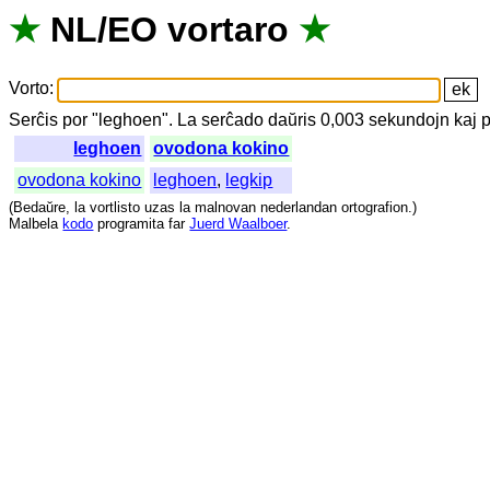
★
NL
/
EO
vortaro
★
Vorto
:
Serĉis
por
"
leghoen".
La
serĉado
daŭris
0,003
sekundojn
kaj
p
leghoen
ovodona kokino
ovodona kokino
leghoen
,
legkip
(
Bedaŭre
,
la
vortlisto
uzas
la
malnovan
nederlandan
ortografion
.)
Malbela
kodo
programita
far
Juerd Waalboer
.