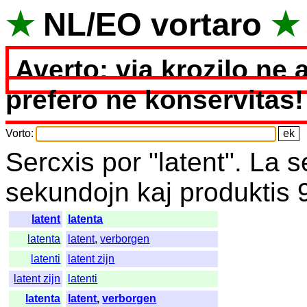
★
NL
/
EO
vortaro
★
Averto: via krozilo ne 
prefero ne konservitas!
Vorto
:
Sercxis
por
"
latent".
La
s
sekundojn
kaj
produktis
latent
latenta
latenta
latent
,
verborgen
latenti
latent zijn
latent zijn
latenti
latenta
latent
,
verborgen