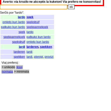
Averto: via krozilo ne akceptis la kuketon! Via prefero ne konservitas!
Serĉis
por
"
lardo".
lardo
spek
omleto kun lardo
spekstruif
patkuko kun lardo
spekpannekoek
spek
lardo
spekpannekoek
patkuko kun lardo
spekstruif
omleto kun lardo
lardi
larderen
,
spekken
larderen
lardi
spekken
lardi
,
plenigi
,
provizi
Viaj
preferoj
:
> unikodo
iksoj
normala
> minimala