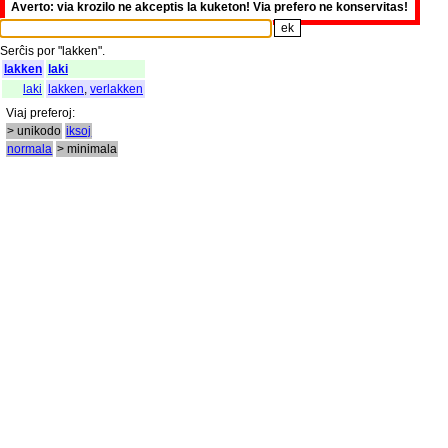
Averto: via krozilo ne akceptis la kuketon! Via prefero ne konservitas!
Serĉis
por
"
lakken".
lakken
laki
laki
lakken
,
verlakken
Viaj
preferoj
:
> unikodo
iksoj
normala
> minimala