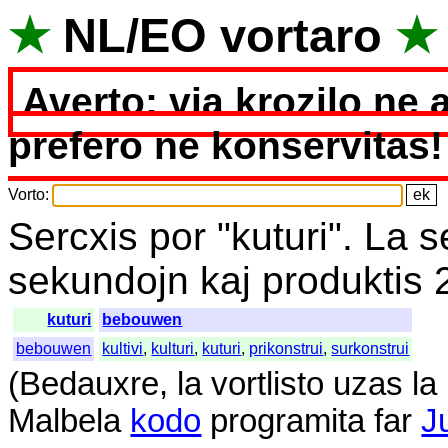
★
NL
/
EO
vortaro
★
Averto: via krozilo ne 
prefero ne konservitas!
Vorto
:
Sercxis
por
"
kuturi".
La
s
sekundojn
kaj
produktis
kuturi
bebouwen
bebouwen
kultivi
,
kulturi
,
kuturi
,
prikonstrui
,
surkonstrui
(
Bedauxre
,
la
vortlisto
uzas
la
Malbela
kodo
programita
far
J