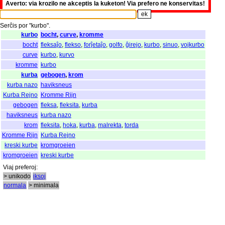
Averto: via krozilo ne akceptis la kuketon! Via prefero ne konservitas!
Serĉis
por
"
kurbo".
kurbo
bocht
,
curve
,
kromme
bocht
fleksaĵo
,
flekso
,
forĵetaĵo
,
golfo
,
ĝirejo
,
kurbo
,
sinuo
,
vojkurbo
curve
kurbo
,
kurvo
kromme
kurbo
kurba
gebogen
,
krom
kurba nazo
haviksneus
Kurba Rejno
Kromme Rijn
gebogen
fleksa
,
fleksita
,
kurba
haviksneus
kurba nazo
krom
fleksita
,
hoka
,
kurba
,
malrekta
,
torda
Kromme Rijn
Kurba Rejno
kreski kurbe
kromgroeien
kromgroeien
kreski kurbe
Viaj
preferoj
:
> unikodo
iksoj
normala
> minimala