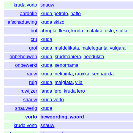
kruda vorto
snauw
aardolie
kruda petrolo
,
nafto
afschaduwing
kruda skizo
bot
abrupta
,
fleso
,
kruda
,
malakra
,
osto
,
stulta
cru
kruda
grof
kruda
,
maldelikata
,
maleleganta
,
vulgara
onbehouwen
kruda
,
krudmaniera
,
needukita
onbewerkt
kruda
,
senornama
rauw
kruda
,
nekuirita
,
rauxka
,
senhauxta
ruig
kruda
,
malglata
,
vila
ruwijzer
fanda fero
,
kruda fero
snauw
kruda vorto
snauwerig
kruda
vorto
bewoording
,
woord
kruda vorto
snauw