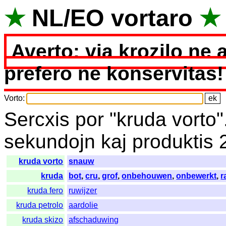
★
NL
/
EO
vortaro
★
Averto: via krozilo ne 
prefero ne konservitas!
Vorto
:
Sercxis
por
"
kruda vorto"
sekundojn
kaj
produktis
kruda vorto
snauw
kruda
bot
,
cru
,
grof
,
onbehouwen
,
onbewerkt
,
r
kruda fero
ruwijzer
kruda petrolo
aardolie
kruda skizo
afschaduwing