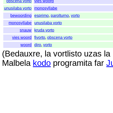
obscena vorto
vies woord
unusilaba vorto
monosyllabe
bewoording
esprimo
,
parolturno
,
vorto
monosyllabe
unusilaba vorto
snauw
kruda vorto
vies woord
fivorto
,
obscena vorto
woord
diro
,
vorto
(
Bedauxre
,
la
vortlisto
uzas
la
Malbela
kodo
programita
far
J