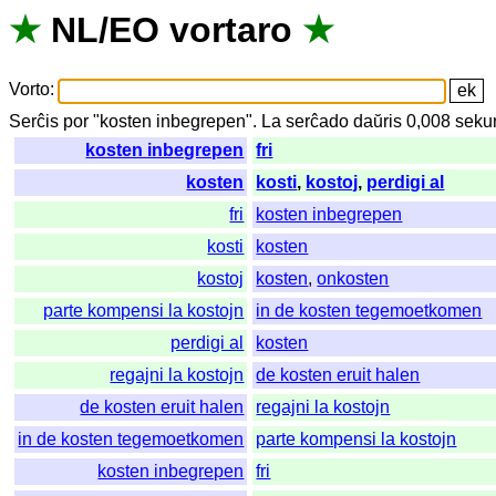
★
NL
/
EO
vortaro
★
Vorto
:
Serĉis
por
"
kosten inbegrepen".
La
serĉado
daŭris
0,008
seku
kosten inbegrepen
fri
kosten
kosti
,
kostoj
,
perdigi al
fri
kosten inbegrepen
kosti
kosten
kostoj
kosten
,
onkosten
parte kompensi la kostojn
in de kosten tegemoetkomen
perdigi al
kosten
regajni la kostojn
de kosten eruit halen
de kosten eruit halen
regajni la kostojn
in de kosten tegemoetkomen
parte kompensi la kostojn
kosten inbegrepen
fri