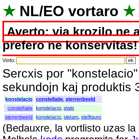
★
NL
/
EO
vortaro
★
Averto: via krozilo ne 
prefero ne konservitas!
Vorto
:
Sercxis
por
"
konstelacio
sekundojn
kaj
produktis
konstelacio
constellatie
,
sterrenbeeld
constellatie
konstelacio
,
stato
sterrenbeeld
konstelacio
,
stelaro
,
stelfiguro
(
Bedauxre
,
la
vortlisto
uzas
la