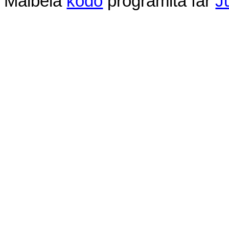
Malbela
kodo
programita
far
J