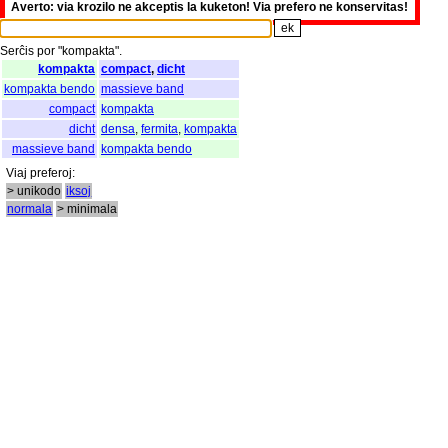
Averto: via krozilo ne akceptis la kuketon! Via prefero ne konservitas!
Serĉis
por
"
kompakta".
kompakta
compact
,
dicht
kompakta bendo
massieve band
compact
kompakta
dicht
densa
,
fermita
,
kompakta
massieve band
kompakta bendo
Viaj
preferoj
:
> unikodo
iksoj
normala
> minimala