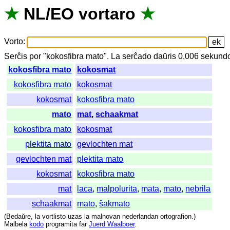
★
NL
/
EO
vortaro
★
Vorto
:
Serĉis
por
"
kokosfibra mato".
La
serĉado
daŭris
0,006
sekund
kokosfibra mato
kokosmat
kokosfibra mato
kokosmat
kokosmat
kokosfibra mato
mato
mat
,
schaakmat
kokosfibra mato
kokosmat
plektita mato
gevlochten mat
gevlochten mat
plektita mato
kokosmat
kokosfibra mato
mat
laca
,
malpolurita
,
mata
,
mato
,
nebrila
schaakmat
mato
,
ŝakmato
(
Bedaŭre
,
la
vortlisto
uzas
la
malnovan
nederlandan
ortografion
.)
Malbela
kodo
programita
far
Juerd Waalboer
.