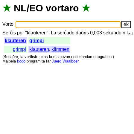
★
NL
/
EO
vortaro
★
Vorto
:
Serĉis
por
"
klauteren".
La
serĉado
daŭris
0,003
sekundojn
kaj
klauteren
grimpi
grimpi
klauteren
,
klimmen
(
Bedaŭre
,
la
vortlisto
uzas
la
malnovan
nederlandan
ortografion
.)
Malbela
kodo
programita
far
Juerd Waalboer
.