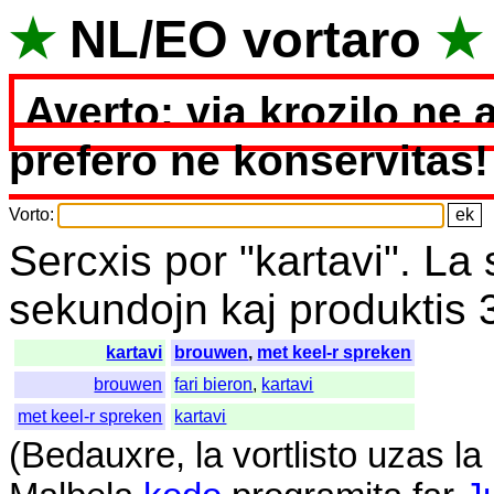
★
NL
/
EO
vortaro
★
Averto: via krozilo ne 
prefero ne konservitas!
Vorto
:
Sercxis
por
"
kartavi".
La
sekundojn
kaj
produktis
kartavi
brouwen
,
met keel-r spreken
brouwen
fari bieron
,
kartavi
met keel-r spreken
kartavi
(
Bedauxre
,
la
vortlisto
uzas
la