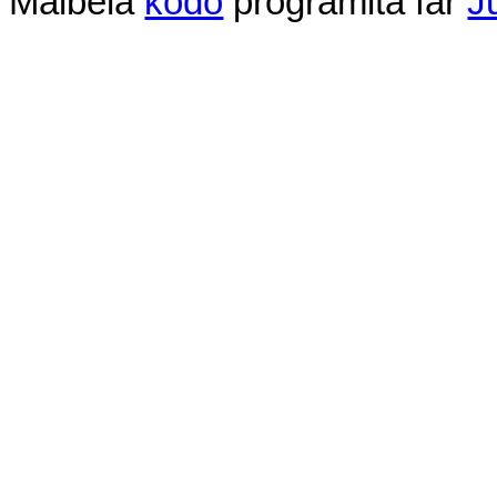
Malbela
kodo
programita
far
J