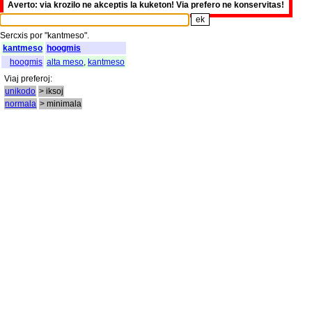
Averto: via krozilo ne akceptis la kuketon! Via prefero ne konservitas!
Sercxis
por
"
kantmeso".
kantmeso
hoogmis
hoogmis
alta meso
,
kantmeso
Viaj
preferoj
:
unikodo
> iksoj
normala
> minimala