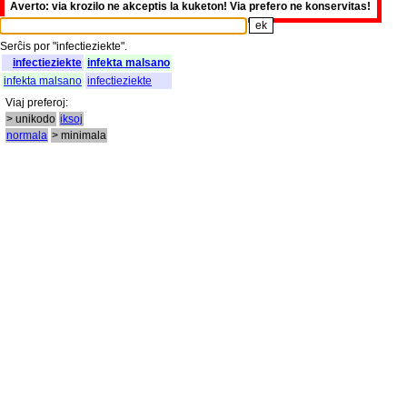
Averto: via krozilo ne akceptis la kuketon! Via prefero ne konservitas!
Serĉis
por
"
infectieziekte".
infectieziekte
infekta malsano
infekta malsano
infectieziekte
Viaj
preferoj
:
> unikodo
iksoj
normala
> minimala