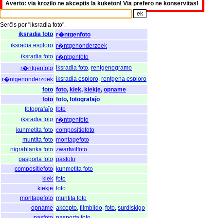
Averto: via krozilo ne akceptis la kuketon! Via prefero ne konservitas!
Serĉis
por
"
iksradia foto".
iksradia foto
r�ntgenfoto
iksradia esploro
r�ntgenonderzoek
iksradia foto
r�ntgenfoto
iksradia foto
,
rentgenogramo
r�ntgenfoto
iksradia esploro
,
rentgena esploro
r�ntgenonderzoek
foto
foto
,
kiek
,
kiekje
,
opname
foto
foto
,
fotografaĵo
fotografaĵo
foto
iksradia foto
r�ntgenfoto
kunmetita foto
compositiefoto
muntita foto
montagefoto
nigrablanka foto
zwartwitfoto
pasporta foto
pasfoto
compositiefoto
kunmetita foto
kiek
foto
kiekje
foto
montagefoto
muntita foto
opname
akcepto
,
filmbildo
,
foto
,
surdiskigo
pasfoto
pasporta foto