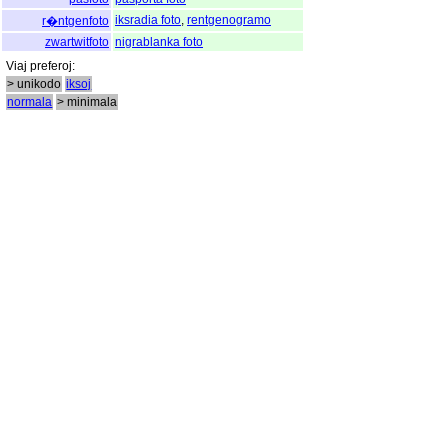
iksradia foto
,
rentgenogramo
r�ntgenfoto
zwartwitfoto
nigrablanka foto
Viaj
preferoj
:
> unikodo
iksoj
normala
> minimala