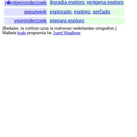
iksradia esploro
,
rentgena esploro
r�ntgenonderzoek
speurwerk
esplorado
,
esploro
,
serĉado
vooronderzoek
prepara esploro
(
Bedaŭre
,
la
vortlisto
uzas
la
malnovan
nederlandan
ortografion
.)
Malbela
kodo
programita
far
Juerd Waalboer
.