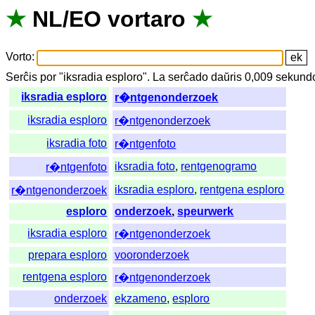
★
NL
/
EO
vortaro
★
Vorto
:
Serĉis
por
"
iksradia esploro".
La
serĉado
daŭris
0,009
sekund
iksradia esploro
r�ntgenonderzoek
iksradia esploro
r�ntgenonderzoek
iksradia foto
r�ntgenfoto
iksradia foto
,
rentgenogramo
r�ntgenfoto
iksradia esploro
,
rentgena esploro
r�ntgenonderzoek
esploro
onderzoek
,
speurwerk
iksradia esploro
r�ntgenonderzoek
prepara esploro
vooronderzoek
rentgena esploro
r�ntgenonderzoek
onderzoek
ekzameno
,
esploro