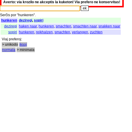
Averto: via krozilo ne akceptis la kuketon! Via prefero ne konservitas!
Serĉis
por
"
hunkeren".
hunkeren
deziregi
,
sopiri
deziregi
haken naar
,
hunkeren
,
smachten
,
smachten naar
,
snakken naar
sopiri
hunkeren
,
reikhalzen
,
smachten
,
verlangen
,
zuchten
Viaj
preferoj
:
> unikodo
iksoj
normala
> minimala