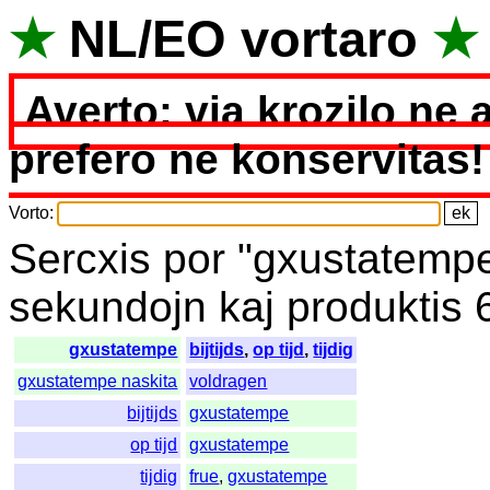
★
NL
/
EO
vortaro
★
Averto: via krozilo ne 
prefero ne konservitas!
Vorto
:
Sercxis
por
"
gxustatemp
sekundojn
kaj
produktis
gxustatempe
bijtijds
,
op tijd
,
tijdig
gxustatempe naskita
voldragen
bijtijds
gxustatempe
op tijd
gxustatempe
tijdig
frue
,
gxustatempe