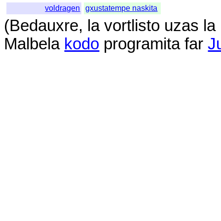
voldragen
gxustatempe naskita
(
Bedauxre
,
la
vortlisto
uzas
la
Malbela
kodo
programita
far
J