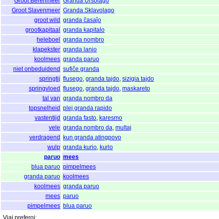
Groot Berenmeer
Granda Ursolago
Groot Slavenmeer
Granda Sklavolago
groot wild
granda ĉasaĵo
grootkapitaal
granda kapitalo
heleboel
granda nombro
klapekster
granda lanio
koolmees
granda paruo
niet onbeduidend
sufiĉe granda
springtij
flusego
,
granda tajdo
,
sizigia tajdo
springvloed
flusego
,
granda tajdo
,
maskareto
tal van
granda nombro da
topsnelheid
plej granda rapido
vastentijd
granda fasto
,
karesmo
vele
granda nombro da
,
multaj
verdragend
kun granda atingpovo
wulp
granda kurio
,
kurlo
paruo
mees
blua paruo
pimpelmees
granda paruo
koolmees
koolmees
granda paruo
mees
paruo
pimpelmees
blua paruo
Viaj
preferoj
: