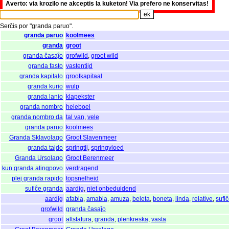
Averto: via krozilo ne akceptis la kuketon! Via prefero ne konservitas!
Serĉis
por
"
granda paruo".
granda paruo
koolmees
granda
groot
granda ĉasaĵo
grofwild
,
groot wild
granda fasto
vastentijd
granda kapitalo
grootkapitaal
granda kurio
wulp
granda lanio
klapekster
granda nombro
heleboel
granda nombro da
tal van
,
vele
granda paruo
koolmees
Granda Sklavolago
Groot Slavenmeer
granda tajdo
springtij
,
springvloed
Granda Ursolago
Groot Berenmeer
kun granda atingpovo
verdragend
plej granda rapido
topsnelheid
sufiĉe granda
aardig
,
niet onbeduidend
aardig
afabla
,
amabla
,
amuza
,
beleta
,
boneta
,
linda
,
relative
,
sufi
grofwild
granda ĉasaĵo
groot
altstatura
,
granda
,
plenkreska
,
vasta