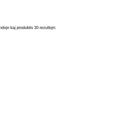
ndojn
kaj
produktis
30
rezultojn
: