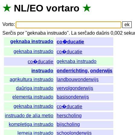
★
NL
/
EO
vortaro
★
Vorto
:
Serĉis
por
"
geknaba instruado".
La
serĉado
daŭris
0,002
seku
geknaba instruado
co�ducatie
geknaba instruado
co�ducatie
geknaba instruado
co�ducatie
instruado
onderrichting
,
onderwijs
agrikultura instruado
landbouwonderwijs
daŭriga instruado
vervolgonderwijs
elementa instruado
basisonderwijs
geknaba instruado
co�ducatie
instruado de alia metio
herscholing
kompletiga instruado
bijscholing
lerneja instruado
schoolonderwijs