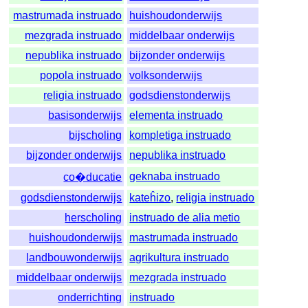
mastrumada instruado
huishoudonderwijs
mezgrada instruado
middelbaar onderwijs
nepublika instruado
bijzonder onderwijs
popola instruado
volksonderwijs
religia instruado
godsdienstonderwijs
basisonderwijs
elementa instruado
bijscholing
kompletiga instruado
bijzonder onderwijs
nepublika instruado
geknaba instruado
co�ducatie
godsdienstonderwijs
kateĥizo
,
religia instruado
herscholing
instruado de alia metio
huishoudonderwijs
mastrumada instruado
landbouwonderwijs
agrikultura instruado
middelbaar onderwijs
mezgrada instruado
onderrichting
instruado