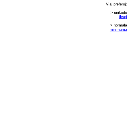
Viaj
preferoj
:
> unikodo
iksoj
> normala
minimuma