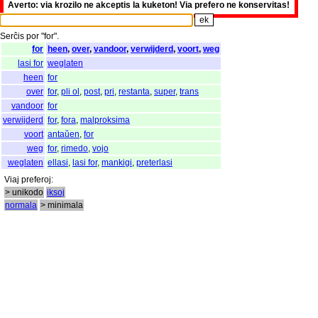
Averto: via krozilo ne akceptis la kuketon! Via prefero ne konservitas!
Serĉis
por
"
for".
for
heen
,
over
,
vandoor
,
verwijderd
,
voort
,
weg
lasi for
weglaten
heen
for
over
for
,
pli ol
,
post
,
pri
,
restanta
,
super
,
trans
vandoor
for
verwijderd
for
,
fora
,
malproksima
voort
antaŭen
,
for
weg
for
,
rimedo
,
vojo
weglaten
ellasi
,
lasi for
,
mankigi
,
preterlasi
Viaj
preferoj
:
> unikodo
iksoj
normala
> minimala