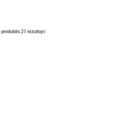
j
produktis
27
rezultojn
: