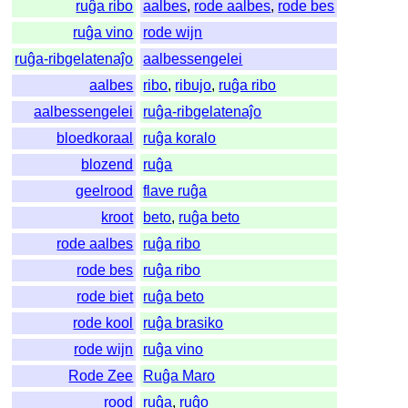
ruĝa ribo
aalbes
,
rode aalbes
,
rode bes
ruĝa vino
rode wijn
ruĝa-ribgelatenaĵo
aalbessengelei
aalbes
ribo
,
ribujo
,
ruĝa ribo
aalbessengelei
ruĝa-ribgelatenaĵo
bloedkoraal
ruĝa koralo
blozend
ruĝa
geelrood
flave ruĝa
kroot
beto
,
ruĝa beto
rode aalbes
ruĝa ribo
rode bes
ruĝa ribo
rode biet
ruĝa beto
rode kool
ruĝa brasiko
rode wijn
ruĝa vino
Rode Zee
Ruĝa Maro
rood
ruĝa
,
ruĝo