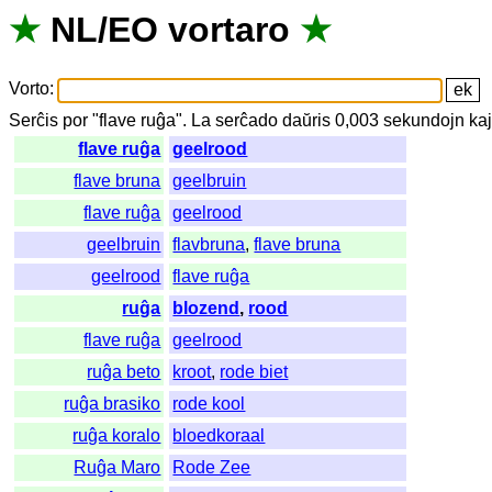
★
NL
/
EO
vortaro
★
Vorto
:
Serĉis
por
"
flave ruĝa".
La
serĉado
daŭris
0,003
sekundojn
ka
flave ruĝa
geelrood
flave bruna
geelbruin
flave ruĝa
geelrood
geelbruin
flavbruna
,
flave bruna
geelrood
flave ruĝa
ruĝa
blozend
,
rood
flave ruĝa
geelrood
ruĝa beto
kroot
,
rode biet
ruĝa brasiko
rode kool
ruĝa koralo
bloedkoraal
Ruĝa Maro
Rode Zee