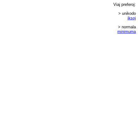
Viaj
preferoj
:
> unikodo
iksoj
> normala
minimuma