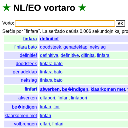
★
NL
/
EO
vortaro
★
Vorto
:
Serĉis
por
"
finfara".
La
serĉado
daŭris
0,006
sekundojn
kaj
pr
finfara
definitief
finfara bato
doodsteek
,
genadeklap
,
nekslag
definitief
definitiva
,
definitive
,
difinita
,
finfara
doodsteek
finfara bato
genadeklap
finfara bato
nekslag
finfara bato
finfari
afwerken
,
be�indigen
,
klaarkomen met
,
afwerken
ellabori
,
finfari
,
finlabori
finfari
,
fini
be�indigen
klaarkomen met
finfari
volbrengen
elfari
,
finfari