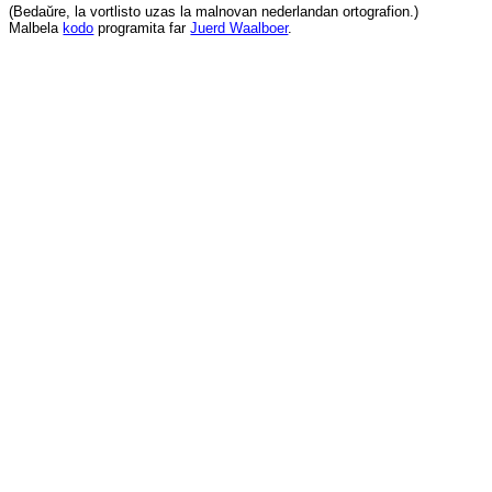
(
Bedaŭre
,
la
vortlisto
uzas
la
malnovan
nederlandan
ortografion
.)
Malbela
kodo
programita
far
Juerd Waalboer
.