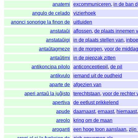
anatemi
excommuniceren
,
in de ban 
angulo de celado
vizierhoek
anonci sonorige la finon de
uitluiden
anstataŭi
aflossen
,
de plaats innemen 
anstataŭigi
in de plaats stellen van
,
inbo
antaŭtagmeze
in de morgen
,
voor de midda
antaŭtimi
in de piepzak zitten
antikoncipa pilolo
anticonceptiepil
,
de pil
antikvulo
iemand uit de oudheid
aparte de
afgezien van
aperi antaŭ la juĝisto
terechtstaan
,
voor de rechter 
apertiva
de eetlust prikkelend
apude
daarnaast
,
ernaast
,
hiernaast
areolo
kring om de maan
aroganti
een hoge toon aanslaan
,
zijn