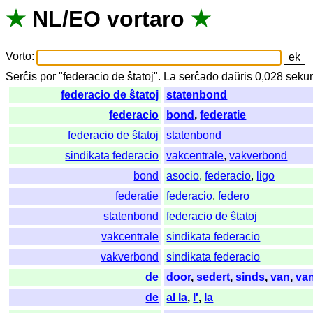
★
NL
/
EO
vortaro
★
Vorto
:
Serĉis
por
"
federacio de ŝtatoj".
La
serĉado
daŭris
0,028
seku
federacio de ŝtatoj
statenbond
federacio
bond
,
federatie
federacio de ŝtatoj
statenbond
sindikata federacio
vakcentrale
,
vakverbond
bond
asocio
,
federacio
,
ligo
federatie
federacio
,
federo
statenbond
federacio de ŝtatoj
vakcentrale
sindikata federacio
vakverbond
sindikata federacio
de
door
,
sedert
,
sinds
,
van
,
va
de
al la
,
l'
,
la