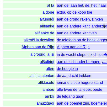
al la
aan de
,
aan het
,
de
,
het
,
naar
aldone
extra
,
op de koop toe
alfundiĝi
aan de grond raken
,
zinken
aliflanke
aan de andere kant
,
anderzij
aliflanke de
aan de andere kant van
alkroĉi la ricevilon
de telefoon op de haak legge
Alphen aan de Rijn
Alphen aan de Rijn
alproprigi al si
in de wacht slepen
,
zich toe
alŝultrigi
aan de schouder brengen
,
aa
alten
de hoogte in
altiri la atenton
de aandacht trekken
altklasulo
iemand uit de hogere stand
ambaŭ
alle twee de
,
allebei
,
beide
ambli
de telgang gaan
amuziĝadi
aan de boemel zijn
,
boemele