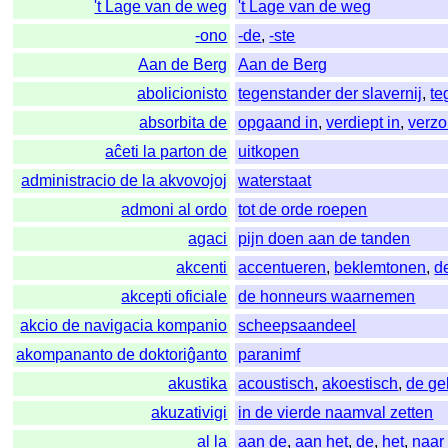
't Lage van de weg
't Lage van de weg
-ono
-de
,
-ste
Aan de Berg
Aan de Berg
abolicionisto
tegenstander der slavernij
,
te
absorbita de
opgaand in
,
verdiept in
,
verzo
aĉeti la parton de
uitkopen
administracio de la akvovojoj
waterstaat
admoni al ordo
tot de orde roepen
agaci
pijn doen aan de tanden
akcenti
accentueren
,
beklemtonen
,
d
akcepti oficiale
de honneurs waarnemen
akcio de navigacia kompanio
scheepsaandeel
akompananto de doktoriĝanto
paranimf
akustika
acoustisch
,
akoestisch
,
de ge
akuzativigi
in de vierde naamval zetten
al la
aan de
,
aan het
,
de
,
het
,
naar