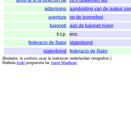
arogi al si la funkcion de
zich opwerpen als
aŭtorsigno
aanduiding van de auteur van
aventure
op de bonnefooi
bajoneti
aan de bajonet rijgen
k.t.p.
enz.
federacio de ŝtatoj
statenbond
statenbond
federacio de ŝtatoj
(
Bedaŭre
,
la
vortlisto
uzas
la
malnovan
nederlandan
ortografion
.)
Malbela
kodo
programita
far
Juerd Waalboer
.