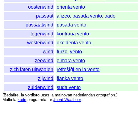
oostenwind
orienta vento
passaat
alizeo
,
pasada vento
,
trado
passaatwind
pasada vento
tegenwind
kontraŭa vento
westenwind
okcidenta vento
wind
furzo
,
vento
zeewind
elmara vento
zich laten uitwaaien
refreŝiĝi en la vento
zijwind
flanka vento
zuidenwind
suda vento
(
Bedaŭre
,
la
vortlisto
uzas
la
malnovan
nederlandan
ortografion
.)
Malbela
kodo
programita
far
Juerd Waalboer
.