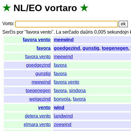
★
NL
/
EO
vortaro
★
Vorto
:
Serĉis
por
"
favora vento".
La
serĉado
daŭris
0,005
sekundojn
favora vento
meewind
favora
goedgezind
,
gunstig
,
toegenegen
,
favora vento
meewind
goedgezind
favora
gunstig
favora
meewind
favora vento
toegenegen
favora
,
sindona
welgezind
bonvola
,
favora
vento
wind
detera vento
landwind
elmara vento
zeewind