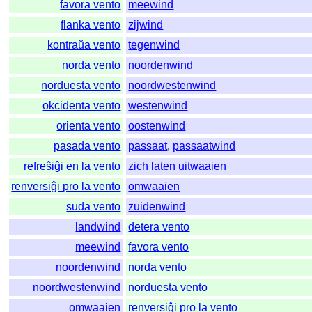
favora vento
meewind
flanka vento
zijwind
kontraŭa vento
tegenwind
norda vento
noordenwind
norduesta vento
noordwestenwind
okcidenta vento
westenwind
orienta vento
oostenwind
pasada vento
passaat
,
passaatwind
refreŝiĝi en la vento
zich laten uitwaaien
renversiĝi pro la vento
omwaaien
suda vento
zuidenwind
landwind
detera vento
meewind
favora vento
noordenwind
norda vento
noordwestenwind
norduesta vento
omwaaien
renversiĝi pro la vento