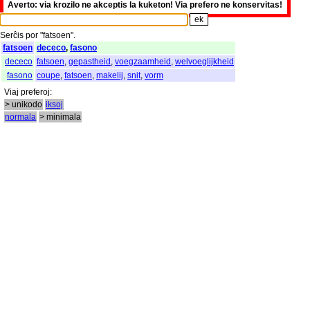
Averto: via krozilo ne akceptis la kuketon! Via prefero ne konservitas!
Serĉis
por
"
fatsoen".
fatsoen
dececo
,
fasono
dececo
fatsoen
,
gepastheid
,
voegzaamheid
,
welvoeglijkheid
fasono
coupe
,
fatsoen
,
makelij
,
snit
,
vorm
Viaj
preferoj
:
> unikodo
iksoj
normala
> minimala