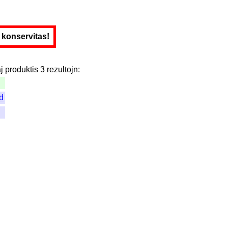
e konservitas!
j
produktis
3
rezultojn
:
id