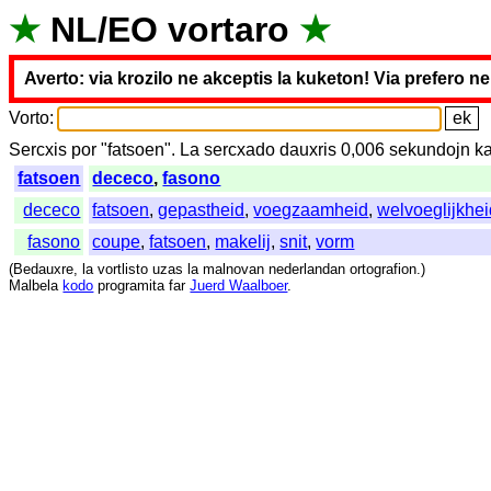
★
NL
/
EO
vortaro
★
Averto: via krozilo ne akceptis la kuketon! Via prefero n
Vorto
:
Sercxis
por
"
fatsoen".
La
sercxado
dauxris
0,006
sekundojn
ka
fatsoen
dececo
,
fasono
dececo
fatsoen
,
gepastheid
,
voegzaamheid
,
welvoeglijkhe
fasono
coupe
,
fatsoen
,
makelij
,
snit
,
vorm
(
Bedauxre
,
la
vortlisto
uzas
la
malnovan
nederlandan
ortografion
.)
Malbela
kodo
programita
far
Juerd Waalboer
.