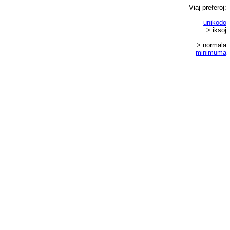
Viaj
preferoj
:
unikodo
> iksoj
> normala
minimuma