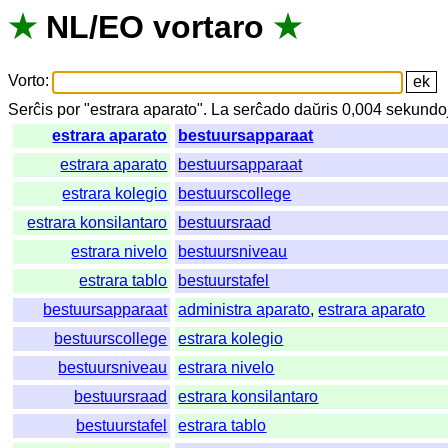
★
NL
/
EO
vortaro
★
Vorto
:
Serĉis
por
"
estrara aparato".
La
serĉado
daŭris
0,004
sekundo
estrara aparato
bestuursapparaat
estrara aparato
bestuursapparaat
estrara kolegio
bestuurscollege
estrara konsilantaro
bestuursraad
estrara nivelo
bestuursniveau
estrara tablo
bestuurstafel
bestuursapparaat
administra aparato
,
estrara aparato
bestuurscollege
estrara kolegio
bestuursniveau
estrara nivelo
bestuursraad
estrara konsilantaro
bestuurstafel
estrara tablo