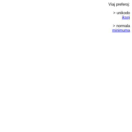
Viaj
preferoj
:
> unikodo
iksoj
> normala
minimuma