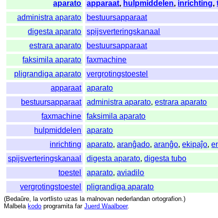
aparato
apparaat
,
hulpmiddelen
,
inrichting
,
administra aparato
bestuursapparaat
digesta aparato
spijsverteringskanaal
estrara aparato
bestuursapparaat
faksimila aparato
faxmachine
pligrandiga aparato
vergrotingstoestel
apparaat
aparato
bestuursapparaat
administra aparato
,
estrara aparato
faxmachine
faksimila aparato
hulpmiddelen
aparato
inrichting
aparato
,
aranĝado
,
aranĝo
,
ekipaĵo
,
e
spijsverteringskanaal
digesta aparato
,
digesta tubo
toestel
aparato
,
aviadilo
vergrotingstoestel
pligrandiga aparato
(
Bedaŭre
,
la
vortlisto
uzas
la
malnovan
nederlandan
ortografion
.)
Malbela
kodo
programita
far
Juerd Waalboer
.