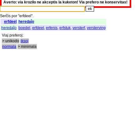
Averto: via krozilo ne akceptis la kuketon! Via prefero ne konservitas!
Serĉis
por
"
erfdeel".
erfdeel
heredaĵo
heredaĵo
boedel
,
erfdeel
,
erfenis
,
erfstuk
,
versterf
,
versterving
Viaj
preferoj
:
> unikodo
iksoj
normala
> minimala