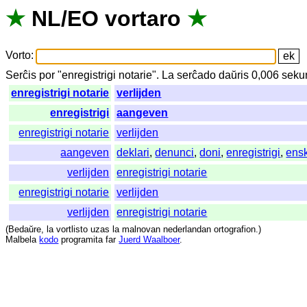
★
NL
/
EO
vortaro
★
Vorto
:
Serĉis
por
"
enregistrigi notarie".
La
serĉado
daŭris
0,006
seku
enregistrigi notarie
verlijden
enregistrigi
aangeven
enregistrigi notarie
verlijden
aangeven
deklari
,
denunci
,
doni
,
enregistrigi
,
ensk
verlijden
enregistrigi notarie
enregistrigi notarie
verlijden
verlijden
enregistrigi notarie
(
Bedaŭre
,
la
vortlisto
uzas
la
malnovan
nederlandan
ortografion
.)
Malbela
kodo
programita
far
Juerd Waalboer
.