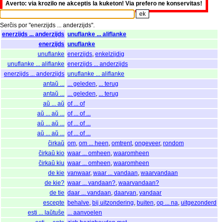
Averto: via krozilo ne akceptis la kuketon! Via prefero ne konservitas!
Serĉis
por
"
enerzijds ... anderzijds".
enerzijds ... anderzijds
unuflanke ... aliflanke
enerzijds
unuflanke
unuflanke
enerzijds
,
enkelzijdig
unuflanke ... aliflanke
enerzijds ... anderzijds
enerzijds ... anderzijds
unuflanke ... aliflanke
antaŭ ...
... geleden
,
... terug
antaŭ ...
... geleden
,
... terug
aŭ ... aŭ
of ... of
aŭ ... aŭ ...
of ... of ...
aŭ ... aŭ ...
of ... of ...
aŭ ... aŭ ...
of ... of ...
ĉirkaŭ
om
,
om ... heen
,
omtrent
,
ongeveer
,
rondom
ĉirkaŭ kio
waar ... omheen
,
waaromheen
ĉirkaŭ kiu
waar ... omheen
,
waaromheen
de kie
vanwaar
,
waar ... vandaan
,
waarvandaan
de kie?
waar ... vandaan?
,
waarvandaan?
de tie
daar ... vandaan
,
daarvan
,
vandaar
escepte
behalve
,
bij uitzondering
,
buiten
,
op ... na
,
uitgezonderd
esti ... laŭtuŝe
... aanvoelen