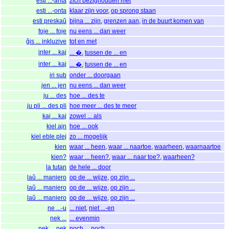
esti ...-anta
zich bezighouden met
esti ...-onta
klaar zijn voor
,
op sprong staan
esti preskaŭ
bijna ... zijn
,
grenzen aan
,
in de buurt komen van
foje ... foje
nu eens ... dan weer
ĝis ... inkluzive
tot en met
inter ... kaj
... �
,
tussen de ... en
inter ... kaj
... �
,
tussen de ... en
iri sub
onder ... doorgaan
jen ... jen
nu eens ... dan weer
ju ... des
hoe ... des te
ju pli ... des pli
hoe meer ... des te meer
kaj ... kaj
zowel ... als
kiel ajn
hoe ... ook
kiel eble plej
zo ... mogelijk
kien
waar ... heen
,
waar ... naartoe
,
waarheen
,
waarnaartoe
kien?
waar ... heen?
,
waar ... naar toe?
,
waarheen?
la tutan
de hele ... door
laŭ ... maniero
op de ... wijze
,
op zijn ...
laŭ ... maniero
op de ... wijze
,
op zijn ...
laŭ ... maniero
op de ... wijze
,
op zijn ...
ne ...-u
... niet
,
niet ...-en
nek ...
... evenmin
nek ... nek
noch ... noch