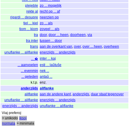
plejeble
zo ... mogelijk
rekte al
recht op ... af
rigardi ... desupre
neerzien op
tiel ... kiel
zo ... als
tiom ... kiom
zoveel ... als
tra
door
,
door ... heen
,
doorheen
,
via
tra inter
tussen ... door
trans
aan de overkant van
,
over
,
over ... heen
,
overheen
unuflanke ... aliflanke
enerzijds ... anderzijds
inter ... kaj
... �
... aanvoelen
esti ... laŭtuŝe
... evenmin
nek ...
... geleden
antaŭ ...
k.t.p.
enz.
anderzijds
aliflanke
aliflanke
aan de andere kant
,
anderzijds
,
daar staat tegenover
unuflanke ... aliflanke
enerzijds ... anderzijds
enerzijds ... anderzijds
unuflanke ... aliflanke
Viaj
preferoj
:
> unikodo
iksoj
normala
> minimala