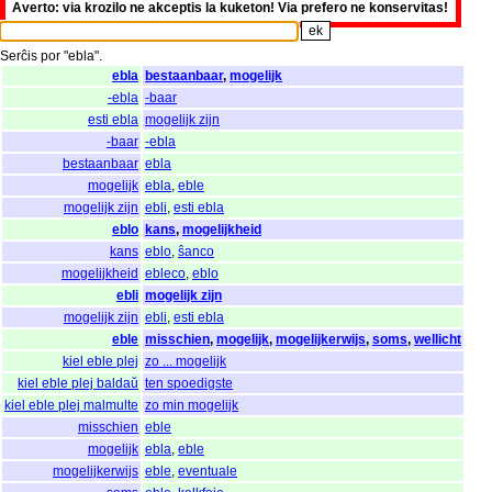
Averto: via krozilo ne akceptis la kuketon! Via prefero ne konservitas!
Serĉis
por
"
ebla".
ebla
bestaanbaar
,
mogelijk
-ebla
-baar
esti ebla
mogelijk zijn
-baar
-ebla
bestaanbaar
ebla
mogelijk
ebla
,
eble
mogelijk zijn
ebli
,
esti ebla
eblo
kans
,
mogelijkheid
kans
eblo
,
ŝanco
mogelijkheid
ebleco
,
eblo
ebli
mogelijk zijn
mogelijk zijn
ebli
,
esti ebla
eble
misschien
,
mogelijk
,
mogelijkerwijs
,
soms
,
wellicht
kiel eble plej
zo ... mogelijk
kiel eble plej baldaŭ
ten spoedigste
kiel eble plej malmulte
zo min mogelijk
misschien
eble
mogelijk
ebla
,
eble
mogelijkerwijs
eble
,
eventuale