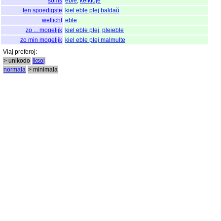
soms
eble
,
kelkfoje
ten spoedigste
kiel eble plej baldaŭ
wellicht
eble
zo ... mogelijk
kiel eble plej
,
plejeble
zo min mogelijk
kiel eble plej malmulte
Viaj
preferoj
:
> unikodo
iksoj
normala
> minimala