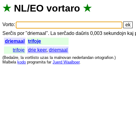
★
NL
/
EO
vortaro
★
Vorto
:
Serĉis
por
"
driemaal".
La
serĉado
daŭris
0,003
sekundojn
kaj
driemaal
trifoje
trifoje
drie keer
,
driemaal
(
Bedaŭre
,
la
vortlisto
uzas
la
malnovan
nederlandan
ortografion
.)
Malbela
kodo
programita
far
Juerd Waalboer
.