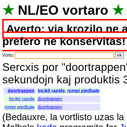
★
NL
/
EO
vortaro
★
Averto: via krozilo ne 
prefero ne konservitas!
Vorto
:
Sercxis
por
"
doortrappen
sekundojn
kaj
produktis
doortrappen
bicikli rapide
,
rompi piedbate
bicikli rapide
doortrappen
rompi piedbate
doortrappen
(
Bedauxre
,
la
vortlisto
uzas
la