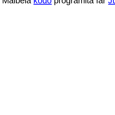
Malbela
kodo
programita
far
J