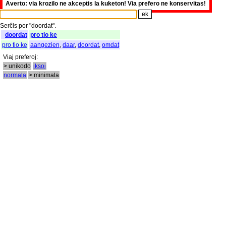
Averto: via krozilo ne akceptis la kuketon! Via prefero ne konservitas!
Serĉis
por
"
doordat".
doordat
pro tio ke
pro tio ke
aangezien
,
daar
,
doordat
,
omdat
Viaj
preferoj
:
> unikodo
iksoj
normala
> minimala