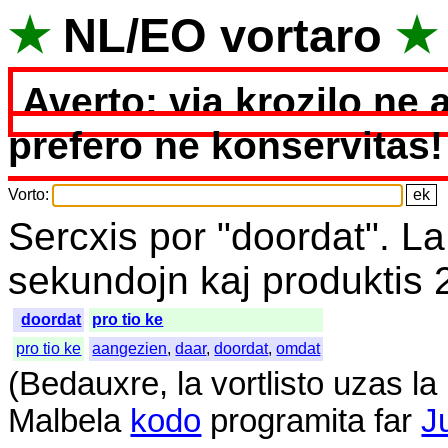
★
NL
/
EO
vortaro
★
Averto: via krozilo ne 
prefero ne konservitas!
Vorto
:
Sercxis
por
"
doordat".
La
sekundojn
kaj
produktis
doordat
pro tio ke
pro tio ke
aangezien
,
daar
,
doordat
,
omdat
(
Bedauxre
,
la
vortlisto
uzas
la
Malbela
kodo
programita
far
J