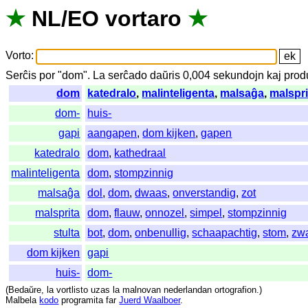
★
NL
/
EO
vortaro
★
Vorto
:
Serĉis
por
"
dom".
La
serĉado
daŭris
0,004
sekundojn
kaj
prod
dom
katedralo
,
malinteligenta
,
malsaĝa
,
malspri
dom-
huis-
gapi
aangapen
,
dom kijken
,
gapen
katedralo
dom
,
kathedraal
malinteligenta
dom
,
stompzinnig
malsaĝa
dol
,
dom
,
dwaas
,
onverstandig
,
zot
malsprita
dom
,
flauw
,
onnozel
,
simpel
,
stompzinnig
stulta
bot
,
dom
,
onbenullig
,
schaapachtig
,
stom
,
zw
dom kijken
gapi
huis-
dom-
(
Bedaŭre
,
la
vortlisto
uzas
la
malnovan
nederlandan
ortografion
.)
Malbela
kodo
programita
far
Juerd Waalboer
.