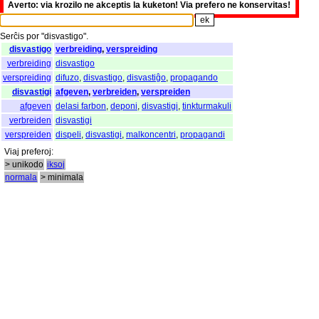
Averto: via krozilo ne akceptis la kuketon! Via prefero ne konservitas!
Serĉis
por
"
disvastigo".
disvastigo
verbreiding
,
verspreiding
verbreiding
disvastigo
verspreiding
difuzo
,
disvastigo
,
disvastiĝo
,
propagando
disvastigi
afgeven
,
verbreiden
,
verspreiden
afgeven
delasi farbon
,
deponi
,
disvastigi
,
tinkturmakuli
verbreiden
disvastigi
verspreiden
dispeli
,
disvastigi
,
malkoncentri
,
propagandi
Viaj
preferoj
:
> unikodo
iksoj
normala
> minimala