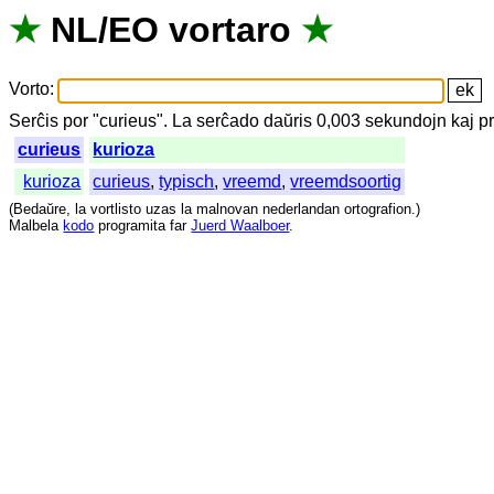
★
NL
/
EO
vortaro
★
Vorto
:
Serĉis
por
"
curieus".
La
serĉado
daŭris
0,003
sekundojn
kaj
p
curieus
kurioza
kurioza
curieus
,
typisch
,
vreemd
,
vreemdsoortig
(
Bedaŭre
,
la
vortlisto
uzas
la
malnovan
nederlandan
ortografion
.)
Malbela
kodo
programita
far
Juerd Waalboer
.