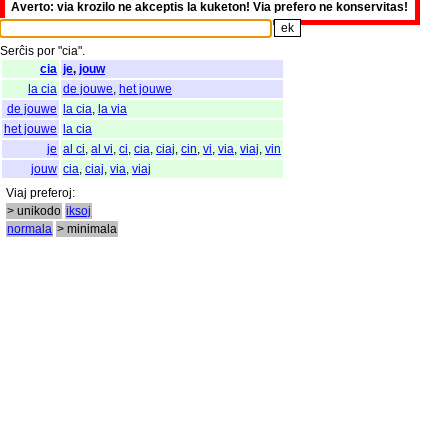
Averto: via krozilo ne akceptis la kuketon! Via prefero ne konservitas!
Serĉis
por
"
cia".
cia
je
,
jouw
la cia
de jouwe
,
het jouwe
de jouwe
la cia
,
la via
het jouwe
la cia
je
al ci
,
al vi
,
ci
,
cia
,
ciaj
,
cin
,
vi
,
via
,
viaj
,
vin
jouw
cia
,
ciaj
,
via
,
viaj
Viaj
preferoj
:
> unikodo
iksoj
normala
> minimala