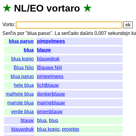
★
NL
/
EO
vortaro
★
Vorto
:
Serĉis
por
"
blua paruo".
La
serĉado
daŭris
0,007
sekundojn
ka
blua paruo
pimpelmees
blua
blauw
blua kopio
blauwdruk
Blua Nilo
Blauwe Nijl
blua paruo
pimpelmees
hele blua
lichtblauw
malhele blua
donkerblauw
mariste blua
marineblauw
verde blua
groenblauw
blauw
blua
,
bluo
blauwdruk
blua kopio
,
projekto