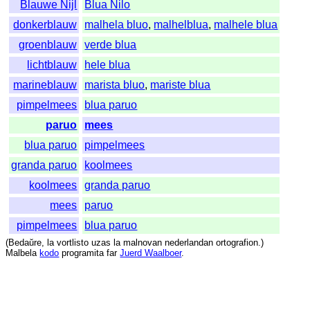
Blauwe Nijl
Blua Nilo
donkerblauw
malhela bluo
,
malhelblua
,
malhele blua
groenblauw
verde blua
lichtblauw
hele blua
marineblauw
marista bluo
,
mariste blua
pimpelmees
blua paruo
paruo
mees
blua paruo
pimpelmees
granda paruo
koolmees
koolmees
granda paruo
mees
paruo
pimpelmees
blua paruo
(
Bedaŭre
,
la
vortlisto
uzas
la
malnovan
nederlandan
ortografion
.)
Malbela
kodo
programita
far
Juerd Waalboer
.