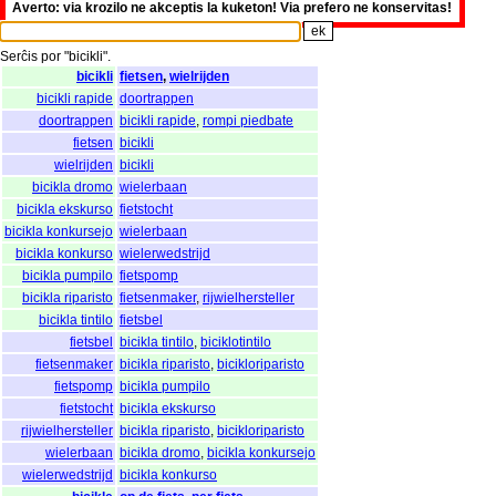
Averto: via krozilo ne akceptis la kuketon! Via prefero ne konservitas!
Serĉis
por
"
bicikli".
bicikli
fietsen
,
wielrijden
bicikli rapide
doortrappen
doortrappen
bicikli rapide
,
rompi piedbate
fietsen
bicikli
wielrijden
bicikli
bicikla dromo
wielerbaan
bicikla ekskurso
fietstocht
bicikla konkursejo
wielerbaan
bicikla konkurso
wielerwedstrijd
bicikla pumpilo
fietspomp
bicikla riparisto
fietsenmaker
,
rijwielhersteller
bicikla tintilo
fietsbel
fietsbel
bicikla tintilo
,
biciklotintilo
fietsenmaker
bicikla riparisto
,
bicikloriparisto
fietspomp
bicikla pumpilo
fietstocht
bicikla ekskurso
rijwielhersteller
bicikla riparisto
,
bicikloriparisto
wielerbaan
bicikla dromo
,
bicikla konkursejo
wielerwedstrijd
bicikla konkurso