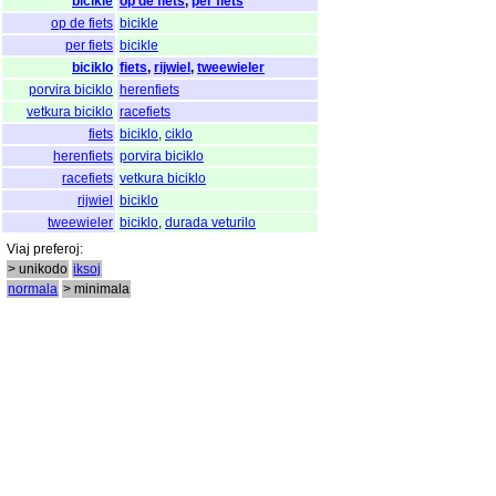
bicikle
op de fiets
,
per fiets
op de fiets
bicikle
per fiets
bicikle
biciklo
fiets
,
rijwiel
,
tweewieler
porvira biciklo
herenfiets
vetkura biciklo
racefiets
fiets
biciklo
,
ciklo
herenfiets
porvira biciklo
racefiets
vetkura biciklo
rijwiel
biciklo
tweewieler
biciklo
,
durada veturilo
Viaj
preferoj
:
> unikodo
iksoj
normala
> minimala