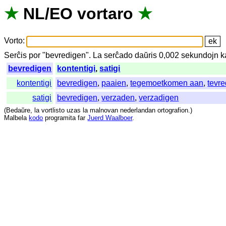
★
NL
/
EO
vortaro
★
Vorto
:
Serĉis
por
"
bevredigen".
La
serĉado
daŭris
0,002
sekundojn
k
bevredigen
kontentigi
,
satigi
kontentigi
bevredigen
,
paaien
,
tegemoetkomen aan
,
tevre
satigi
bevredigen
,
verzaden
,
verzadigen
(
Bedaŭre
,
la
vortlisto
uzas
la
malnovan
nederlandan
ortografion
.)
Malbela
kodo
programita
far
Juerd Waalboer
.