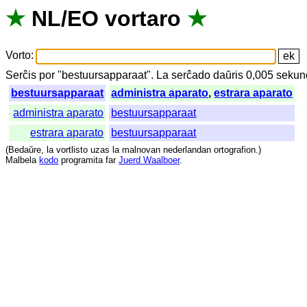
★
NL
/
EO
vortaro
★
Vorto
:
Serĉis
por
"
bestuursapparaat".
La
serĉado
daŭris
0,005
sekun
bestuursapparaat
administra aparato
,
estrara aparato
administra aparato
bestuursapparaat
estrara aparato
bestuursapparaat
(
Bedaŭre
,
la
vortlisto
uzas
la
malnovan
nederlandan
ortografion
.)
Malbela
kodo
programita
far
Juerd Waalboer
.