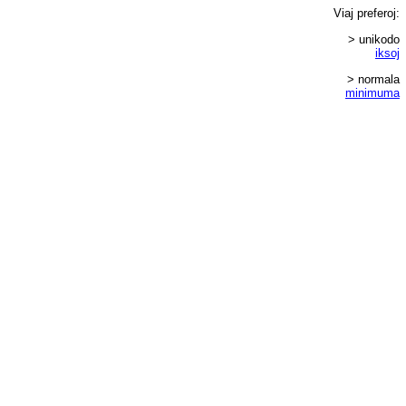
Viaj
preferoj
:
> unikodo
iksoj
> normala
minimuma